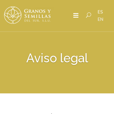
&#x61;
ES
U

U
EN
Aviso legal